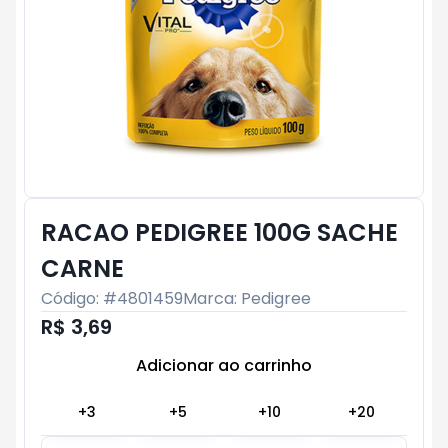
RACAO PEDIGREE 100G SACHE
CARNE
Código: #
4801459
Marca:
Pedigree
R$ 3,69
Adicionar ao carrinho
Subtotal:
R$ 0
+
3
+
5
+
10
+
20