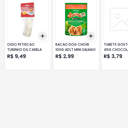
Add
Add
+
3
+
5
+
10
+
3
+
5
+
10
OSSO PETISCAO
RACAO DOG CHOW
TUBETS GOS
TUBINHO DA CANELA
100G ADLT MINI SALMAO
45G CHOCOL
C/2UN
R$ 9,49
R$ 2,99
R$ 3,79