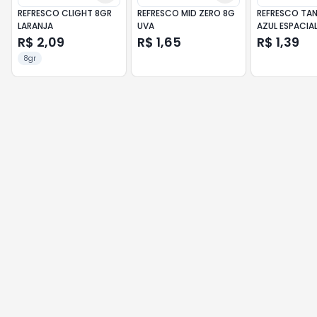
REFRESCO CLIGHT 8GR
REFRESCO MID ZERO 8G
REFRESCO TAN
LARANJA
UVA
AZUL ESPACIA
R$ 2,09
R$ 1,65
R$ 1,39
8gr