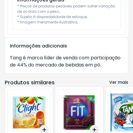
* Preços de produtos pesáveis podem sofrer variação 
de acordo com o peso;

* Sujeito à disponibilidade de estoque;

* Imagem meramente ilustrativa;
Informações adicionais
Tang é marca líder de venda com participação 
de 44% do mercado de bebidas em pó.
Produtos similares
Ver mais
Add
Add
+
3
+
5
+
10
+
3
+
5
+
10