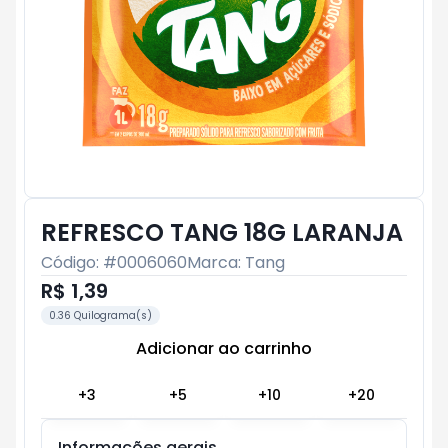
REFRESCO TANG 18G LARANJA
Código: #
0006060
Marca:
Tang
R$ 1,39
0.36 Quilograma(s)
Adicionar ao carrinho
Subtotal:
R$ 0
+
3
+
5
+
10
+
20
Informações gerais