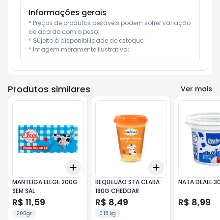
Informações gerais
* Preços de produtos pesáveis podem sofrer variação 
de acordo com o peso;

* Sujeito à disponibilidade de estoque;

* Imagem meramente ilustrativa;
Produtos similares
Ver mais
Add
Add
+
3
+
5
+
10
+
3
+
5
+
10
MANTEIGA ELEGE 200G
REQUEIJAO STA CLARA
NATA DEALE 3
SEM SAL
180G CHEDDAR
R$ 11,59
R$ 8,49
R$ 8,99
200gr
0.18 kg