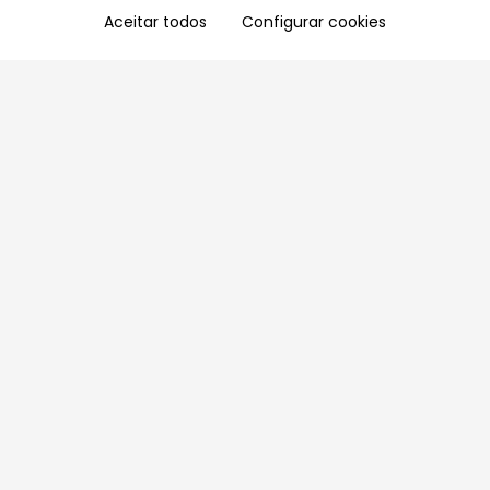
Aceitar todos
Configurar cookies
Aproveite as nossas promoções!
Cadastre seu e-mail e receba ofertas exclusivas.
QUERO RECEBER