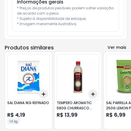
Informações gerais
* Preços de produtos pesáveis podem sofrer variação 
de acordo com o peso;

* Sujeito à disponibilidade de estoque;

* Imagem meramente ilustrativa;
Produtos similares
Ver mais
Add
Add
+
3
+
5
+
10
+
3
+
5
+
10
SAL DIANA 1KG REFINADO
TEMPERO AROMATIC
SAL PARRILLA
580G CHURRASCO
250G LEMON P
C/PIMENTA
R$ 4,19
R$ 13,99
R$ 6,99
1.0 kg