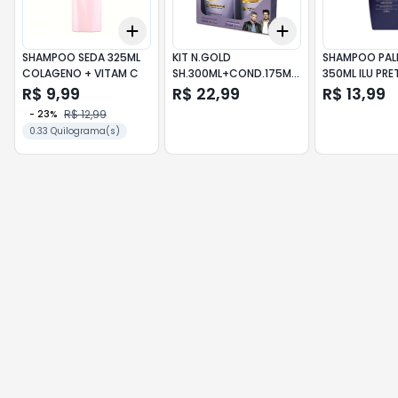
Add
Add
+
3
+
5
+
10
+
3
+
5
+
10
SHAMPOO SEDA 325ML
KIT N.GOLD
SHAMPOO PAL
COLAGENO + VITAM C
SH.300ML+COND.175ML
350ML ILU PRE
QUERATINA
ESCUR
R$ 9,99
R$ 22,99
R$ 13,99
R$ 12,99
-
23
%
0.33 Quilograma(s)