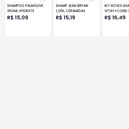
SHAMPOO PALMOLIVE
SHAMP JEAN BRYAN
KIT NOVEX S
350ML HYDRATE
1,125L CERAMIDAS
VITAY+COND 
DOCTOR RICI
R$ 15,09
R$ 15,19
R$ 16,49