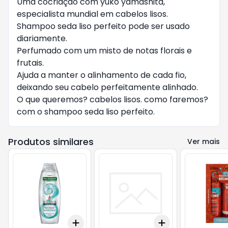
Uma cocriação com yuko yamashita,
especialista mundial em cabelos lisos.
Shampoo seda liso perfeito pode ser usado
diariamente.
Perfumado com um misto de notas florais e
frutais.
Ajuda a manter o alinhamento de cada fio,
deixando seu cabelo perfeitamente alinhado.
O que queremos? cabelos lisos. como faremos?
com o shampoo seda liso perfeito.
Produtos similares
Ver mais
Add
Add
+
3
+
5
+
10
+
3
+
5
+
10