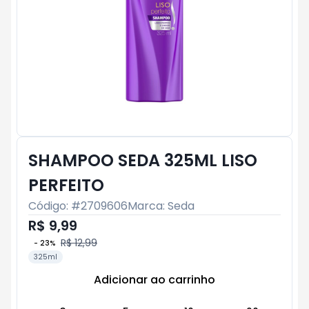
SHAMPOO SEDA 325ML LISO
PERFEITO
Código: #
2709606
Marca:
Seda
R$ 9,99
R$ 12,99
-
23
%
325ml
Adicionar ao carrinho
Subtotal:
R$ 0