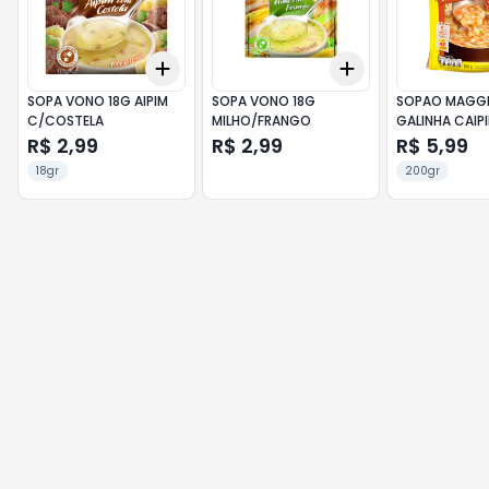
Add
Add
+
3
+
5
+
10
+
3
+
5
+
10
SOPA VONO 18G AIPIM
SOPA VONO 18G
SOPAO MAGGI
C/COSTELA
MILHO/FRANGO
GALINHA CAIP
R$ 2,99
R$ 2,99
R$ 5,99
18gr
200gr