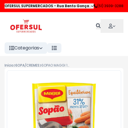
OFERSUL SUPERMERCADOS
-
Rua Bento Gonçalves
,
(51) 3939-3288
Novo Hamburgo
Categorias
Início
SOPA/CREMES
SOPAO MAGGI 150G GALINHA MENOS SODIO