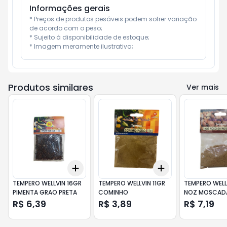
Informações gerais
* Preços de produtos pesáveis podem sofrer variação 
de acordo com o peso;

* Sujeito à disponibilidade de estoque;

* Imagem meramente ilustrativa;
Produtos similares
Ver mais
Add
Add
+
3
+
5
+
10
+
3
+
5
+
10
TEMPERO WELLVIN 16GR
TEMPERO WELLVIN 11GR
TEMPERO WELL
PIMENTA GRAO PRETA
COMINHO
NOZ MOSCAD
R$ 6,39
R$ 3,89
R$ 7,19