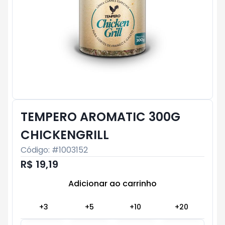
TEMPERO AROMATIC 300G
CHICKENGRILL
Código: #
1003152
R$ 19,19
Adicionar ao carrinho
Subtotal:
R$ 0
+
3
+
5
+
10
+
20