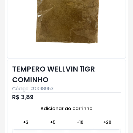
TEMPERO WELLVIN 11GR
COMINHO
Código: #
0018953
R$ 3,89
Adicionar ao carrinho
Subtotal:
R$ 0
+
3
+
5
+
10
+
20