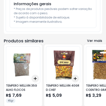
Informações gerais
* Preços de produtos pesáveis podem sofrer variação 
de acordo com o peso;

* Sujeito à disponibilidade de estoque;

* Imagem meramente ilustrativa;
Produtos similares
Ver mais
Add
Add
+
3
+
5
+
10
+
3
+
5
+
10
TEMPERO WELLVIN 35G
TEMPERO WELLVIN 40GR
TEMPERO WELL
ALHO FLOCOS
D.CHEF
COENTRO GR
R$ 7,69
R$ 5,09
R$ 3,29
45gr