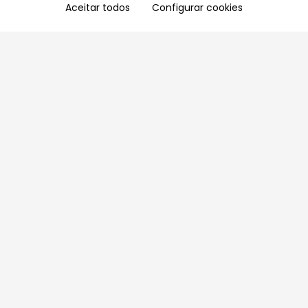
Aceitar todos
Configurar cookies
Aproveite as nossas promoções!
Cadastre seu e-mail e receba ofertas exclusivas.
QUERO RECEBER