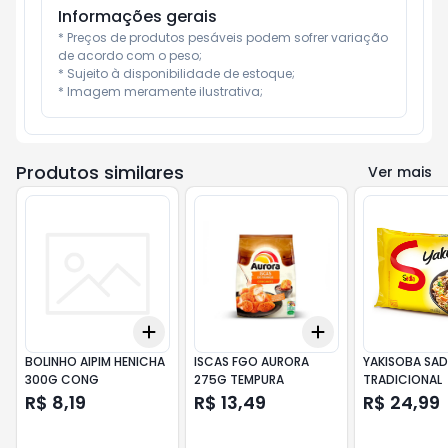
Informações gerais
* Preços de produtos pesáveis podem sofrer variação 
de acordo com o peso;

* Sujeito à disponibilidade de estoque;

* Imagem meramente ilustrativa;
Produtos similares
Ver mais
Add
Add
+
3
+
5
+
10
+
3
+
5
+
10
BOLINHO AIPIM HENICHA
ISCAS FGO AURORA
YAKISOBA SAD
300G CONG
275G TEMPURA
TRADICIONAL
R$ 8,19
R$ 13,49
R$ 24,99