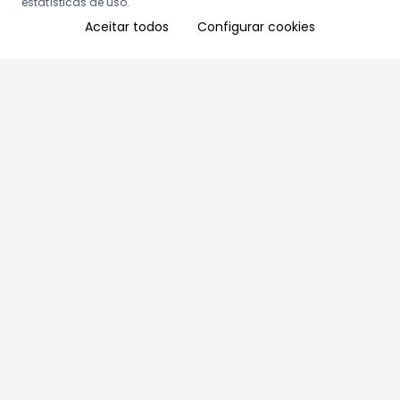
estatísticas de uso.
Aceitar todos
Configurar cookies
Aproveite as nossas promoções!
Cadastre seu e-mail e receba ofertas exclusivas.
QUERO RECEBER