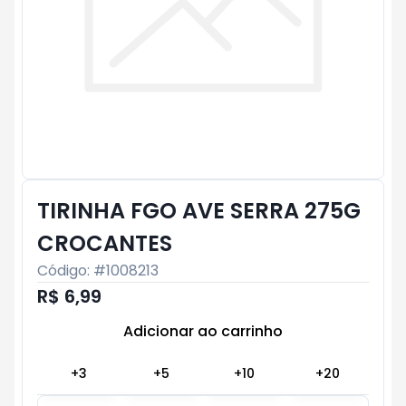
TIRINHA FGO AVE SERRA 275G
CROCANTES
Código: #
1008213
R$ 6,99
Adicionar ao carrinho
Subtotal:
R$ 0
+
3
+
5
+
10
+
20