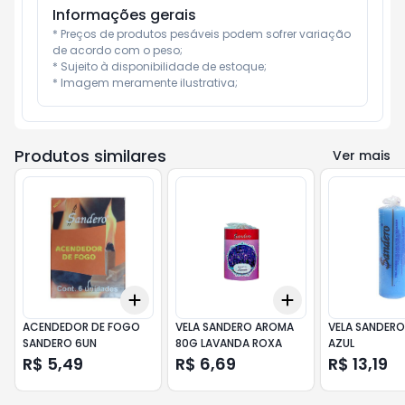
Informações gerais
* Preços de produtos pesáveis podem sofrer variação 
de acordo com o peso;

* Sujeito à disponibilidade de estoque;

* Imagem meramente ilustrativa;
Produtos similares
Ver mais
Add
Add
+
3
+
5
+
10
+
3
+
5
+
10
ACENDEDOR DE FOGO
VELA SANDERO AROMA
VELA SANDERO
SANDERO 6UN
80G LAVANDA ROXA
AZUL
R$ 5,49
R$ 6,69
R$ 13,19