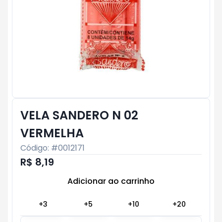
VELA SANDERO N 02
VERMELHA
Código: #
0012171
R$ 8,19
Adicionar ao carrinho
Subtotal:
R$ 0
+
3
+
5
+
10
+
20