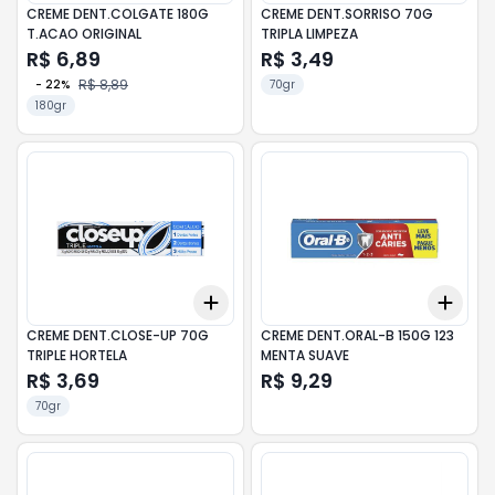
CREME DENT.COLGATE 180G
CREME DENT.SORRISO 70G
T.ACAO ORIGINAL
TRIPLA LIMPEZA
R$ 6,89
R$ 3,49
R$ 8,89
-
22
%
70gr
180gr
Add
Add
+
3
+
5
+
10
+
3
CREME DENT.CLOSE-UP 70G
CREME DENT.ORAL-B 150G 123
TRIPLE HORTELA
MENTA SUAVE
R$ 3,69
R$ 9,29
70gr