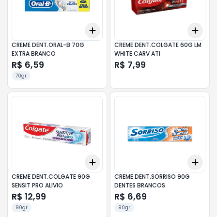
Add
Add
+
3
+
5
+
10
+
3
CREME DENT.ORAL-B 70G
CREME DENT.COLGATE 60G LM
EXTRA BRANCO
WHITE CARV ATI
R$ 6,59
R$ 7,99
70gr
Add
Add
+
3
+
5
+
10
+
3
CREME DENT.COLGATE 90G
CREME DENT.SORRISO 90G
SENSIT PRO ALIVIO
DENTES BRANCOS
R$ 12,99
R$ 6,69
90gr
90gr