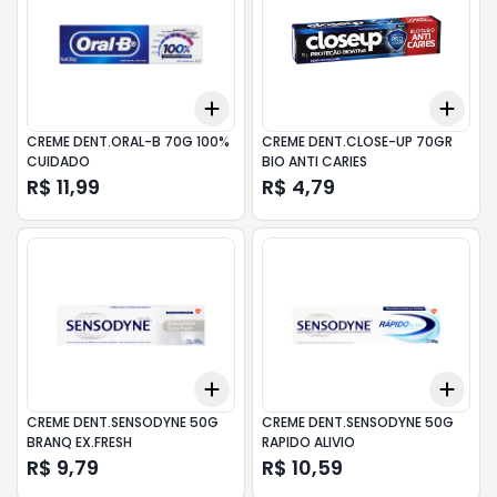
Add
Add
+
3
+
5
+
10
+
3
CREME DENT.ORAL-B 70G 100%
CREME DENT.CLOSE-UP 70GR
CUIDADO
BIO ANTI CARIES
R$ 11,99
R$ 4,79
Add
Add
+
3
+
5
+
10
+
3
CREME DENT.SENSODYNE 50G
CREME DENT.SENSODYNE 50G
BRANQ EX.FRESH
RAPIDO ALIVIO
R$ 9,79
R$ 10,59