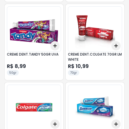
Add
Add
+
3
+
5
+
10
+
3
CREME DENT.TANDY 50GR UVA
CREME DENT.COLGATE 70GR LM
WHITE
R$ 8,99
R$ 10,99
50gr
70gr
Add
Add
+
3
+
5
+
10
+
3