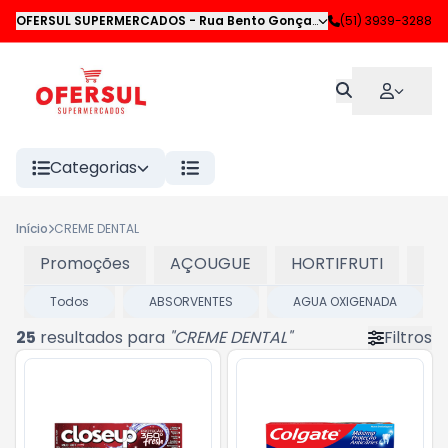
OFERSUL SUPERMERCADOS
-
Rua Bento Gonçalves
,
(51) 3939-3288
Novo Hamburgo
Categorias
Início
CREME DENTAL
Promoções
AÇOUGUE
HORTIFRUTI
LA
Todos
ABSORVENTES
AGUA OXIGENADA
25
resultados para
"
CREME DENTAL
"
Filtros