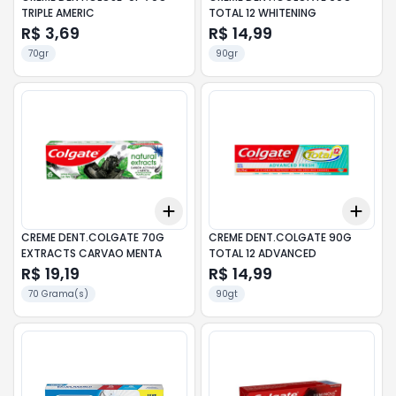
TRIPLE AMERIC
TOTAL 12 WHITENING
R$ 3,69
R$ 14,99
70gr
90gr
Add
Add
+
3
+
5
+
10
+
3
CREME DENT.COLGATE 70G
CREME DENT.COLGATE 90G
EXTRACTS CARVAO MENTA
TOTAL 12 ADVANCED
R$ 19,19
R$ 14,99
70 Grama(s)
90gt