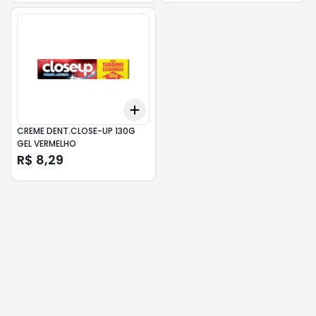
Add
+
3
+
5
+
10
CREME DENT.CLOSE-UP 130G
GEL VERMELHO
R$ 8,29