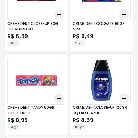
Add
Add
+
3
+
5
+
10
+
3
CREME DENT.CLOSE-UP 90G
CREME DENT.COLGATE 90GR
GEL VERMELHO
MPA
R$ 6,59
R$ 5,49
90gr
90gr
Add
Add
+
3
+
5
+
10
+
3
CREME DENT.TANDY 50GR
CREME DENT.CLOSE-UP 100GR
TUTTI-FRUTI
LIQ.FRESH AZUL
R$ 8,99
R$ 8,89
50gr
100gr