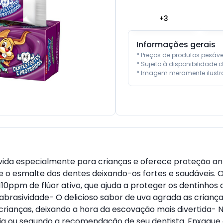
+
3
Informações gerais
* Preços de produtos pesáv
* Sujeito à disponibilidade d
* Imagem meramente ilustra
olvida especialmente para crianças e oferece proteção a
ce o esmalte dos dentes deixando-os fortes e saudáveis. O
10ppm de flúor ativo, que ajuda a proteger os dentinhos d
brasividade- O delicioso sabor de uva agrada as crianças
rianças, deixando a hora da escovação mais divertida-
dia ou segundo a recomendação de seu dentista. Enxagu