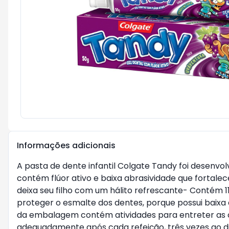
Informações adicionais
A pasta de dente infantil Colgate Tandy foi desenv
contém flúor ativo e baixa abrasividade que fortale
deixa seu filho com um hálito refrescante- Contém 11
proteger o esmalte dos dentes, porque possui baixa a
da embalagem contém atividades para entreter as c
adequadamente após cada refeição, três vezes ao 