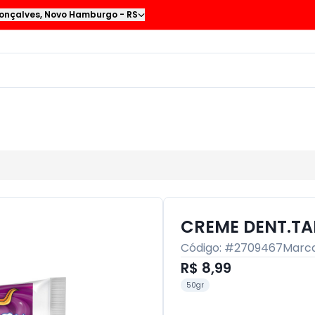
onçalves
,
Novo Hamburgo
-
RS
CREME DENT.TA
Código: #
2709467
Marc
R$ 8,99
50gr