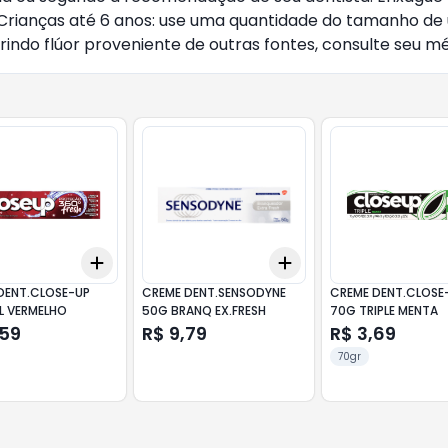
. Crianças até 6 anos: use uma quantidade do tamanho de
rindo flúor proveniente de outras fontes, consulte seu mé
Add
Add
10
+
3
+
5
+
10
+
3
+
5
+
10
DENT.CLOSE-UP
CREME DENT.SENSODYNE
CREME DENT.CLOSE
L VERMELHO
50G BRANQ EX.FRESH
70G TRIPLE MENTA
,59
R$ 9,79
R$ 3,69
70gr