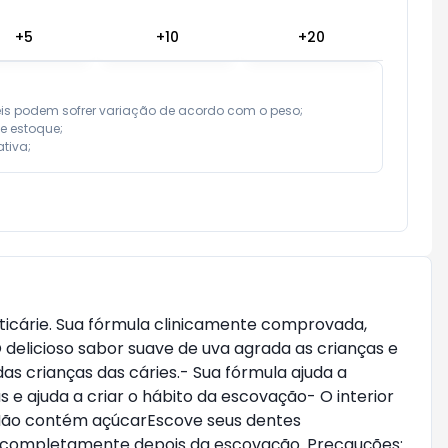
+
5
+
10
+
20
eis podem sofrer variação de acordo com o peso;

e estoque;

tiva;
nticárie. Sua fórmula clinicamente comprovada,
 delicioso sabor suave de uva agrada as crianças e
as crianças das cáries.- Sua fórmula ajuda a
 e ajuda a criar o hábito da escovação- O interior
 Não contém açúcarEscove seus dentes
e completamente depois da escovação. Precauções: