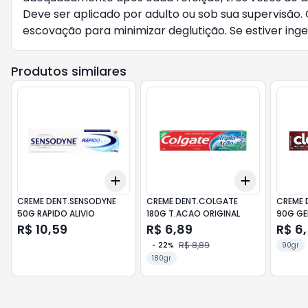
Deve ser aplicado por adulto ou sob sua supervisão
escovação para minimizar deglutição. Se estiver inge
Produtos similares
Add
Add
+
3
+
5
+
10
+
3
+
5
+
CREME DENT.SENSODYNE
CREME DENT.COLGATE
CREME 
50G RAPIDO ALIVIO
180G T.ACAO ORIGINAL
90G GE
R$ 10,59
R$ 6,89
R$ 6
R$ 8,89
-
22
%
90gr
180gr