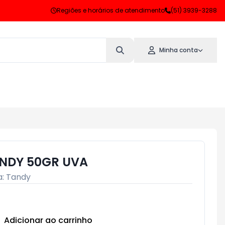
Regiões e horários de atendimento
(51) 3939-3288
Minha conta
NDY 50GR UVA
a:
Tandy
Adicionar ao carrinho
Subtotal:
R$ 0,00