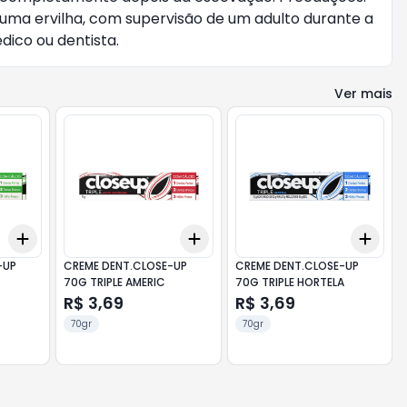
 uma ervilha, com supervisão de um adulto durante a
dico ou dentista.
Ver mais
Add
Add
Add
+
3
+
5
+
10
+
3
+
5
+
10
+
3
-UP
CREME DENT.CLOSE-UP
CREME DENT.CLOSE-UP
70G TRIPLE AMERIC
70G TRIPLE HORTELA
R$ 3,69
R$ 3,69
70gr
70gr