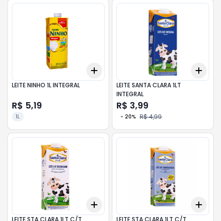
Add
Add
+
3
+
5
+
10
+
3
LEITE NINHO 1L INTEGRAL
LEITE SANTA CLARA 1LT
INTEGRAL
R$ 5,19
R$ 3,99
R$ 4,99
1L
-
20
%
Add
Add
+
3
+
5
+
10
+
3
LEITE STA CLARA 1LT C/T
LEITE STA CLARA 1LT C/T