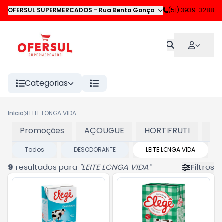
OFERSUL SUPERMERCADOS
-
Rua Bento Gonçalves
,
(51) 3939-3288
Novo Hamburgo
Categorias
Início
LEITE LONGA VIDA
Promoções
AÇOUGUE
HORTIFRUTI
LA
Todos
DESODORANTE
LEITE LONGA VIDA
9
resultados para
"
LEITE LONGA VIDA
"
Filtros