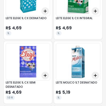
Add
Add
+
3
+
5
+
10
+
3
LEITE ELEGE 1L CX DESNATADO
LEITE ELEGE 1L CX INTEGRAL
R$ 4,69
R$ 4,69
1L
1L
Add
Add
+
3
+
5
+
10
+
3
LEITE ELEGE 1L CX SEMI
LEITE MOLICO 1LT DESNATADO
DESNATADO
R$ 4,69
R$ 5,19
1.0 lt
1L