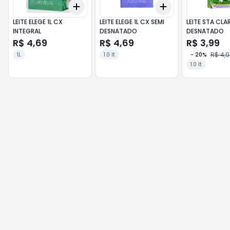
Add
Add
+
3
+
5
+
10
+
3
+
5
+
10
LEITE ELEGE 1L CX
LEITE ELEGE 1L CX SEMI
LEITE STA CLA
INTEGRAL
DESNATADO
DESNATADO
R$ 4,69
R$ 4,69
R$ 3,99
R$ 4,
1L
1.0 lt
-
20
%
1.0 lt