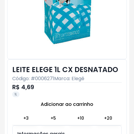
LEITE ELEGE 1L CX DESNATADO
Código: #
0006271
Marca:
Elegê
R$ 4,69
1L
Adicionar ao carrinho
Subtotal:
R$ 0
+
3
+
5
+
10
+
20
Informações gerais