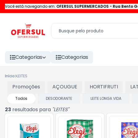
Você está navegando em:
OFERSUL SUPERMERCADOS
-
Rua Bento G
Categorias
Categorias
Início
LEITES
Promoções
AÇOUGUE
HORTIFRUTI
LA
Todos
DESODORANTE
LEITE LONGA VIDA
23
resultados para
"
LEITES
"