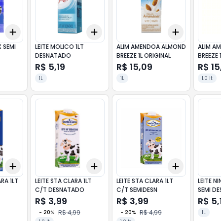
Add
Add
Add
+
3
+
5
+
10
+
3
+
5
+
10
+
3
+
5
+
X SEMI
LEITE MOLICO 1LT
ALIM AMENDOA ALMOND
ALIM A
DESNATADO
BREEZE 1L ORIGINAL
BREEZE 
R$ 5,19
R$ 15,09
R$ 15
1L
1L
1.0 lt
Add
Add
Add
+
3
+
5
+
10
+
3
+
5
+
10
+
3
+
5
+
RA 1LT
LEITE STA CLARA 1LT
LEITE STA CLARA 1LT
LEITE N
C/T DESNATADO
C/T SEMIDESN
SEMI DE
R$ 3,99
R$ 3,99
R$ 5,
R$ 4,99
R$ 4,99
-
20
%
-
20
%
1L