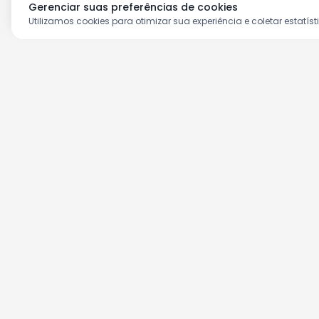
Gerenciar suas preferências de cookies
Utilizamos cookies para otimizar sua experiência e coletar estatíst
Aproveite as nossas prom
Cadastre seu e-mail e receba ofertas ex