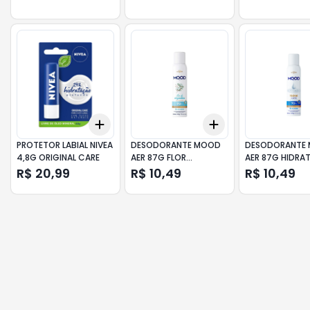
Add
Add
+
3
+
5
+
10
+
3
+
5
+
10
PROTETOR LABIAL NIVEA
DESODORANTE MOOD
DESODORANTE
4,8G ORIGINAL CARE
AER 87G FLOR
AER 87G HIDRA
ALGODAO
R$ 20,99
R$ 10,49
R$ 10,49