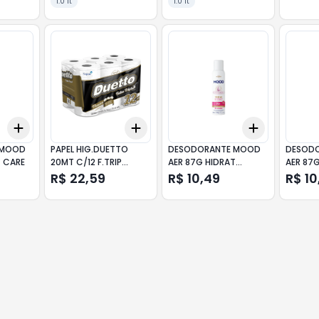
1.0 lt
1.0 lt
Add
Add
Add
+
3
+
5
+
10
+
3
+
5
+
10
+
3
+
5
+
 MOOD
PAPEL HIG.DUETTO
DESODORANTE MOOD
DESOD
T CARE
20MT C/12 F.TRIP
AER 87G HIDRAT
AER 87
NEUTRO
PROTECT
INTENSE
R$ 22,59
R$ 10,49
R$ 10