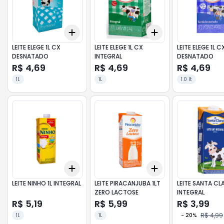
Add
Add
+
3
+
5
+
10
+
3
+
5
+
10
LEITE ELEGE 1L CX
LEITE ELEGE 1L CX
LEITE ELEGE 1L C
DESNATADO
INTEGRAL
DESNATADO
R$ 4,69
R$ 4,69
R$ 4,69
1L
1L
1.0 lt
Add
Add
+
3
+
5
+
10
+
3
+
5
+
10
LEITE NINHO 1L INTEGRAL
LEITE PIRACANJUBA 1LT
LEITE SANTA CLA
ZERO LACTOSE
INTEGRAL
R$ 5,19
R$ 5,99
R$ 3,99
R$ 4,99
1L
1L
-
20
%