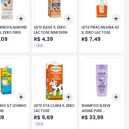
Add
Add
Add
10
+
3
+
5
+
10
+
3
+
5
+
10
+
3
MENDOA ALMOND
LEITE ELEGE 1L ZERO
LEITE PIRACANJUBA A2
1L ZERO ORIG
LACTOSE SEMI DESN
1L ZERO LACTOSE
,09
R$ 4,39
R$ 7,49
1.0 lt
Add
Add
Add
10
+
3
+
5
+
10
+
3
+
5
+
10
+
3
INHO 1LT LEVINHO
LEITE STA CLARA 1L ZERO
SHAMPOO ELSEVE
SN
LACTOSE
400ML PURE
HIALURONICO
19
R$ 5,69
R$ 33,99
1.0 lt