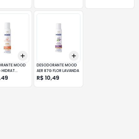
Add
Add
10
+
3
+
5
+
10
+
3
+
5
+
10
ORANTE MOOD
DESODORANTE MOOD
G HIDRAT
AER 87G FLOR LAVANDA
,49
R$ 10,49