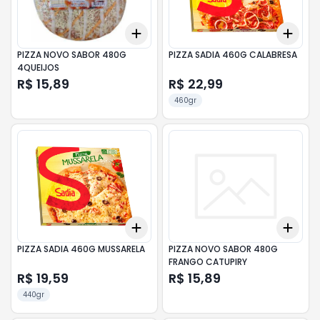
Add
Add
+
3
+
5
+
10
+
3
PIZZA NOVO SABOR 480G
PIZZA SADIA 460G CALABRESA
4QUEIJOS
R$ 15,89
R$ 22,99
460gr
Add
Add
+
3
+
5
+
10
+
3
PIZZA SADIA 460G MUSSARELA
PIZZA NOVO SABOR 480G
FRANGO CATUPIRY
R$ 19,59
R$ 15,89
440gr