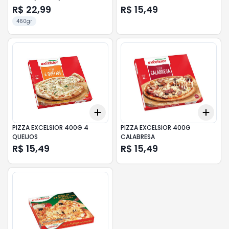
R$ 22,99
R$ 15,49
460gr
Add
Add
+
3
+
5
+
10
+
3
PIZZA EXCELSIOR 400G 4
PIZZA EXCELSIOR 400G
QUEIJOS
CALABRESA
R$ 15,49
R$ 15,49