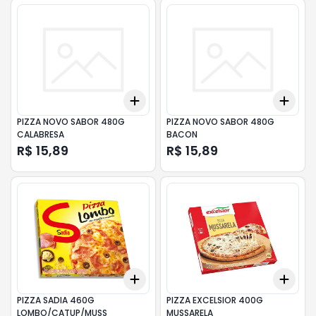
Add
Add
+
3
+
5
+
10
+
3
PIZZA NOVO SABOR 480G
PIZZA NOVO SABOR 480G
CALABRESA
BACON
R$ 15,89
R$ 15,89
Add
Add
+
3
+
5
+
10
+
3
PIZZA SADIA 460G
PIZZA EXCELSIOR 400G
LOMBO/CATUP/MUSS
MUSSARELA