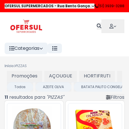
OFERSUL SUPERMERCADOS
-
Rua Bento Gonçalves
,
(51) 3939-3288
Novo Hamburgo
Categorias
Início
PIZZAS
Promoções
AÇOUGUE
HORTIFRUTI
LA
Todos
AZEITE OLIVA
BATATA PALITO CONGELADO
11
resultados para
"
PIZZAS
"
Filtros