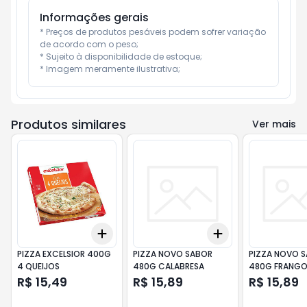
Informações gerais
* Preços de produtos pesáveis podem sofrer variação 
de acordo com o peso;

* Sujeito à disponibilidade de estoque;

* Imagem meramente ilustrativa;
Produtos similares
Ver mais
Add
Add
+
3
+
5
+
10
+
3
+
5
+
10
PIZZA EXCELSIOR 400G
PIZZA NOVO SABOR
PIZZA NOVO 
4 QUEIJOS
480G CALABRESA
480G FRANG
CATUPIRY
R$ 15,49
R$ 15,89
R$ 15,89