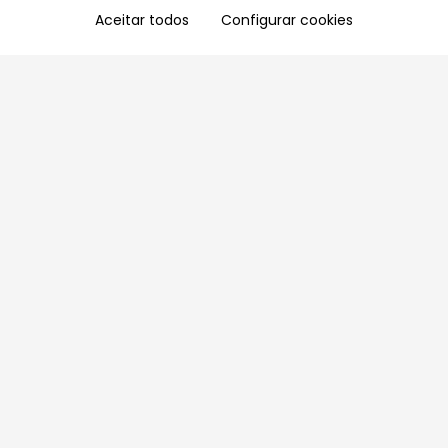
Aceitar todos
Configurar cookies
Aproveite as nossas promoções!
Cadastre seu e-mail e receba ofertas exclusivas.
QUERO RECEBER