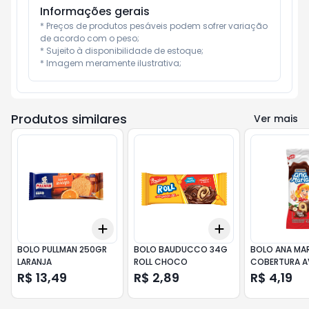
Informações gerais
* Preços de produtos pesáveis podem sofrer variação 
de acordo com o peso;

* Sujeito à disponibilidade de estoque;

* Imagem meramente ilustrativa;
Produtos similares
Ver mais
Add
Add
+
3
+
5
+
10
+
3
+
5
+
10
BOLO PULLMAN 250GR
BOLO BAUDUCCO 34G
BOLO ANA MAR
LARANJA
ROLL CHOCO
COBERTURA A
R$ 13,49
R$ 2,89
R$ 4,19