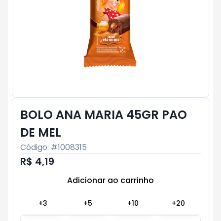
BOLO ANA MARIA 45GR PAO
DE MEL
Código: #
1008315
R$ 4,19
Adicionar ao carrinho
Subtotal:
R$ 0
+
3
+
5
+
10
+
20