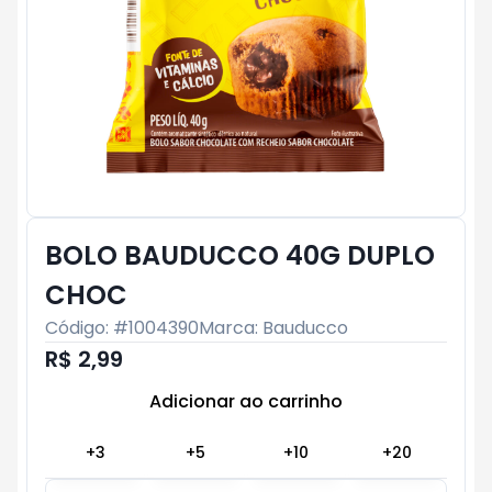
BOLO BAUDUCCO 40G DUPLO
CHOC
Código: #
1004390
Marca:
Bauducco
R$ 2,99
Adicionar ao carrinho
Subtotal:
R$ 0
+
3
+
5
+
10
+
20