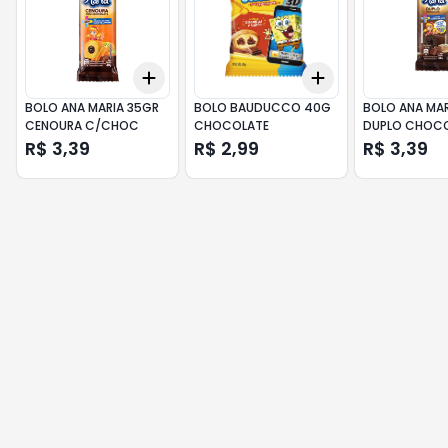
Add
Add
+
3
+
5
+
10
+
3
+
5
+
10
BOLO ANA MARIA 35GR
BOLO BAUDUCCO 40G
BOLO ANA MAR
CENOURA C/CHOC
CHOCOLATE
DUPLO CHOC
R$ 3,39
R$ 2,99
R$ 3,39