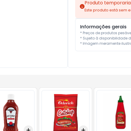
Produto temporaria
Este produto está sem 
Informações gerais
* Preços de produtos pesáv
* Sujeito à disponibilidade d
* Imagem meramente ilustra
Add
Add
10
+
3
+
5
+
10
+
3
+
5
+
10