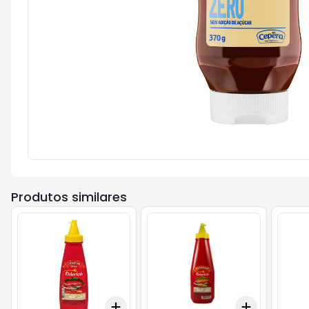
Produtos similares
Add
Add
+
3
+
5
+
10
+
3
+
5
+