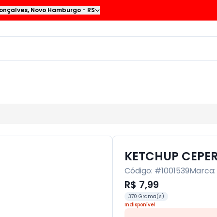
onçalves
,
Novo Hamburgo
-
RS
KETCHUP CEPER
Código: #
1001539
Marca
R$ 7,99
370 Grama(s)
Indisponível