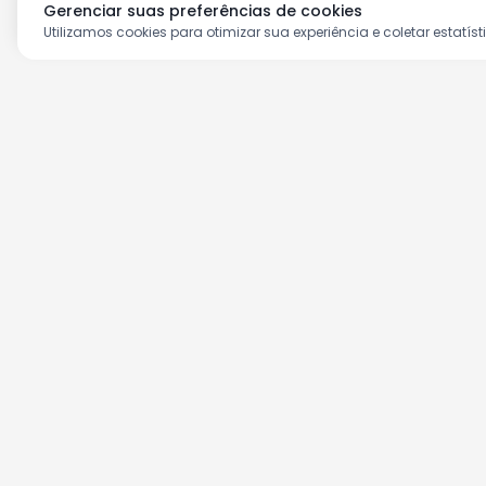
Gerenciar suas preferências de cookies
Utilizamos cookies para otimizar sua experiência e coletar estatíst
Aproveite as nossas prom
Cadastre seu e-mail e receba ofertas ex