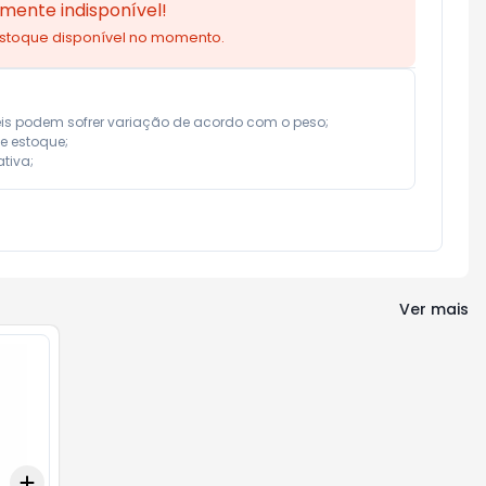
mente indisponível!
estoque disponível no momento.
eis podem sofrer variação de acordo com o peso;

e estoque;

tiva;
Ver mais
Add
+
3
+
5
+
10