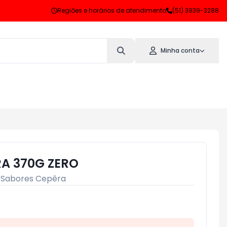
Regiões e horários de atendimento
(51) 3939-3288
Minha conta
A 370G ZERO
:
Sabores Cepêra