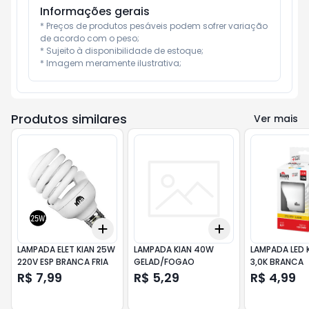
Informações gerais
* Preços de produtos pesáveis podem sofrer variação 
de acordo com o peso;

* Sujeito à disponibilidade de estoque;

* Imagem meramente ilustrativa;
Produtos similares
Ver mais
Add
Add
+
3
+
5
+
10
+
3
+
5
+
10
LAMPADA ELET KIAN 25W
LAMPADA KIAN 40W
LAMPADA LED 
220V ESP BRANCA FRIA
GELAD/FOGAO
3,0K BRANCA
R$ 7,99
R$ 5,29
R$ 4,99