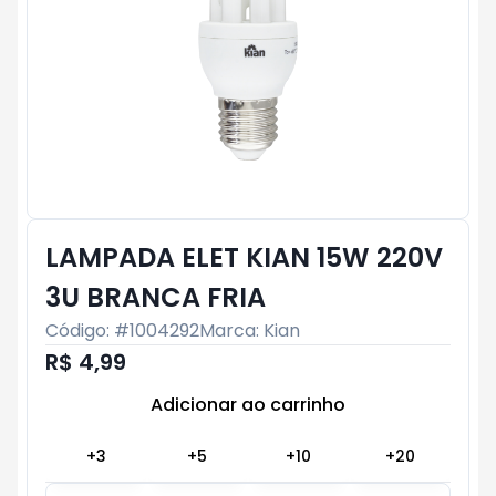
LAMPADA ELET KIAN 15W 220V
3U BRANCA FRIA
Código: #
1004292
Marca:
Kian
R$ 4,99
Adicionar ao carrinho
Subtotal:
R$ 0
+
3
+
5
+
10
+
20