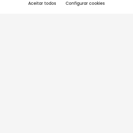
Aceitar todos
Configurar cookies
Aproveite as nossas promoções!
Cadastre seu e-mail e receba ofertas exclusivas.
QUERO RECEBER