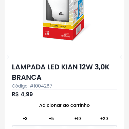
LAMPADA LED KIAN 12W 3,0K
BRANCA
Código: #
1004287
R$ 4,99
Adicionar ao carrinho
Subtotal:
R$ 0
+
3
+
5
+
10
+
20