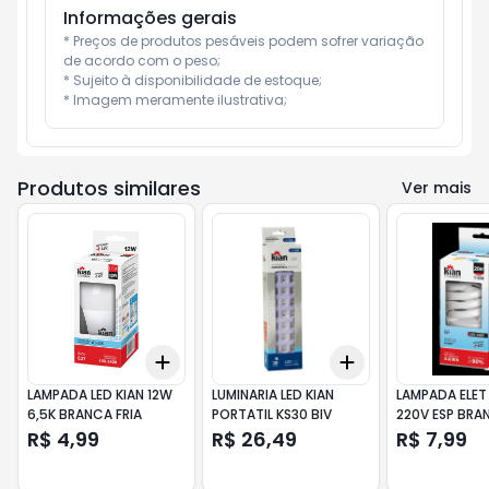
Informações gerais
* Preços de produtos pesáveis podem sofrer variação 
de acordo com o peso;

* Sujeito à disponibilidade de estoque;

* Imagem meramente ilustrativa;
Produtos similares
Ver mais
Add
Add
+
3
+
5
+
10
+
3
+
5
+
10
LAMPADA LED KIAN 12W
LUMINARIA LED KIAN
LAMPADA ELET
6,5K BRANCA FRIA
PORTATIL KS30 BIV
220V ESP BRA
R$ 4,99
R$ 26,49
R$ 7,99