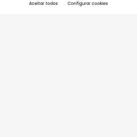
Aceitar todos
Configurar cookies
Aproveite as nossas promoções!
Cadastre seu e-mail e receba ofertas exclusivas.
QUERO RECEBER