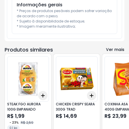
Informações gerais
* Preços de produtos pesáveis podem sofrer variação 
de acordo com o peso;

* Sujeito à disponibilidade de estoque;

* Imagem meramente ilustrativa;
Produtos similares
Ver mais
Add
Add
+
3
+
5
+
10
+
3
+
5
+
10
STEAK FGO AURORA
CHICKEN CRISPY SEARA
COXINHA ASA 
100G EMPANADO
300G TRAD
400G EMPANA
in natur
R$ 1,99
R$ 14,69
R$ 23,99
R$ 2,59
-
23
%
0.1 kg