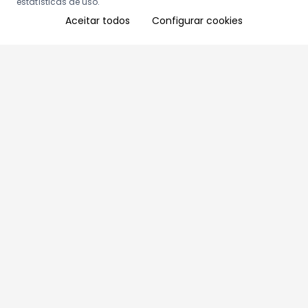
estatísticas de uso.
Aceitar todos
Configurar cookies
Aproveite as nossas promoções!
Cadastre seu e-mail e receba ofertas exclusivas.
QUERO RECEBER