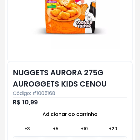
NUGGETS AURORA 275G
AUROGGETS KIDS CENOU
Código: #
1005168
R$ 10,99
Adicionar ao carrinho
Subtotal:
R$ 0
+
3
+
5
+
10
+
20