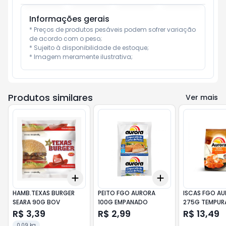
Informações gerais
* Preços de produtos pesáveis podem sofrer variação 
de acordo com o peso;

* Sujeito à disponibilidade de estoque;

* Imagem meramente ilustrativa;
Produtos similares
Ver mais
Add
Add
+
3
+
5
+
10
+
3
+
5
+
10
HAMB.TEXAS BURGER
PEITO FGO AURORA
ISCAS FGO A
SEARA 90G BOV
100G EMPANADO
275G TEMPUR
R$ 3,39
R$ 2,99
R$ 13,49
0.09 kg