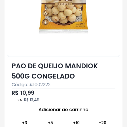
PAO DE QUEIJO MANDIOK
500G CONGELADO
Código: #
1002222
R$ 10,99
R$ 13,49
-
19
%
Adicionar ao carrinho
Subtotal:
R$ 0
+
3
+
5
+
10
+
20