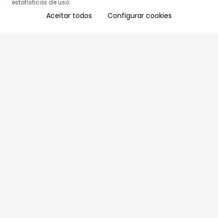
estatísticas de uso.
Aceitar todos
Configurar cookies
Aproveite as nossas promoções!
Cadastre seu e-mail e receba ofertas exclusivas.
QUERO RECEBER