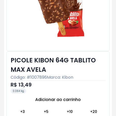
PICOLE KIBON 64G TABLITO
MAX AVELA
Código: #
1007896
Marca:
Kibon
R$ 13,49
0.064 kg
Adicionar ao carrinho
Subtotal:
R$ 0
+
3
+
5
+
10
+
20