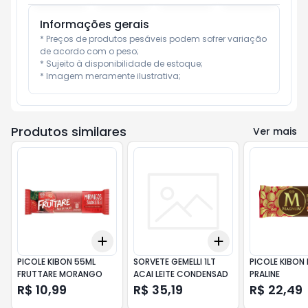
Informações gerais
* Preços de produtos pesáveis podem sofrer variação 
de acordo com o peso;

* Sujeito à disponibilidade de estoque;

* Imagem meramente ilustrativa;
Produtos similares
Ver mais
Add
Add
+
3
+
5
+
10
+
3
+
5
+
10
PICOLE KIBON 55ML
SORVETE GEMELLI 1LT
PICOLE KIBO
FRUTTARE MORANGO
ACAI LEITE CONDENSAD
PRALINE
R$ 10,99
R$ 35,19
R$ 22,49