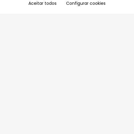
Aceitar todos
Configurar cookies
Aproveite as nossas promoções!
Cadastre seu e-mail e receba ofertas exclusivas.
QUERO RECEBER