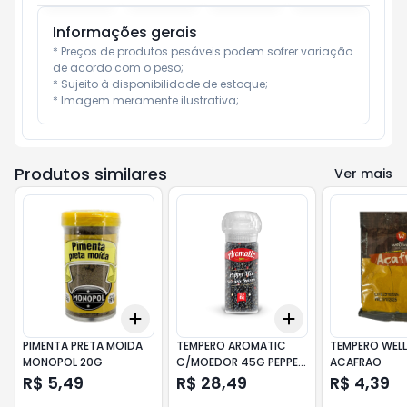
Informações gerais
* Preços de produtos pesáveis podem sofrer variação 
de acordo com o peso;

* Sujeito à disponibilidade de estoque;

* Imagem meramente ilustrativa;
Produtos similares
Ver mais
Add
Add
+
3
+
5
+
10
+
3
+
5
+
10
PIMENTA PRETA MOIDA
TEMPERO AROMATIC
TEMPERO WELL
MONOPOL 20G
C/MOEDOR 45G PEPPER
ACAFRAO
MIX
R$ 5,49
R$ 28,49
R$ 4,39