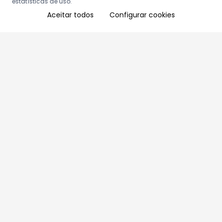
estatísticas de uso.
Aceitar todos
Configurar cookies
Aproveite as nossas promoções!
Cadastre seu e-mail e receba ofertas exclusivas.
QUERO RECEBER