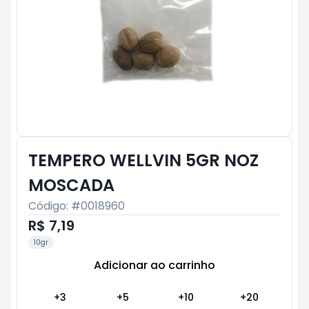
TEMPERO WELLVIN 5GR NOZ
MOSCADA
Código: #
0018960
R$ 7,19
10gr
Adicionar ao carrinho
Subtotal:
R$ 0
+
3
+
5
+
10
+
20